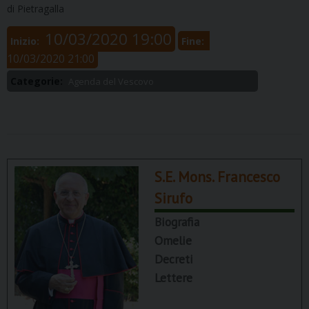
di Pietragalla
10/03/2020 19:00
Inizio:
Fine:
10/03/2020 21:00
Categorie:
Agenda del Vescovo
S.E. Mons. Francesco
Sirufo
Biografia
Omelie
Decreti
Lettere