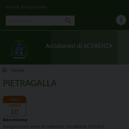
venerdì, 07 Agosto 2026
Arcidiocesi di ACERENZA
Skip
Home
to
content
PIETRAGALLA
martedì
10
Descrizione:
Inaugurazione anno Accademico “Accademia DUCALE”