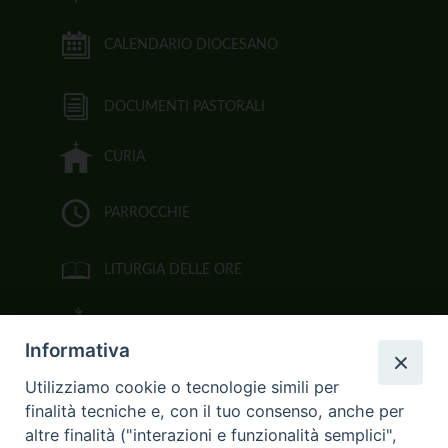
CALENDARIO DIOCESANO
DOCUMENTI PASTORALI
CURIA
PARROCCHIE
LITURGIA DELLE ORE
BIBBIA CEI ON LINE
Informativa
VIDEOGALLERY
Utilizziamo cookie o tecnologie simili per
finalità tecniche e, con il tuo consenso, anche per
FOTOGALLERY
altre finalità ("interazioni e funzionalità semplici",