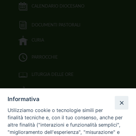
CALENDARIO DIOCESANO
DOCUMENTI PASTORALI
CURIA
PARROCCHIE
LITURGIA DELLE ORE
BIBBIA CEI ON LINE
Informativa
VIDEOGALLERY
Utilizziamo cookie o tecnologie simili per
finalità tecniche e, con il tuo consenso, anche per
FOTOGALLERY
altre finalità ("interazioni e funzionalità semplici",
"miglioramento dell'esperienza", "misurazione" e