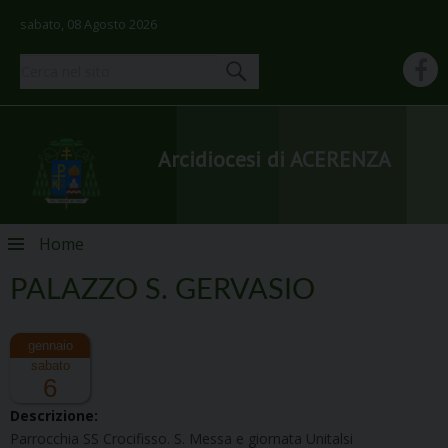
sabato, 08 Agosto 2026
Arcidiocesi di ACERENZA
Skip
Home
to
content
PALAZZO S. GERVASIO
sabato
6
Descrizione:
Parrocchia SS Crocifisso. S. Messa e giornata Unitalsi