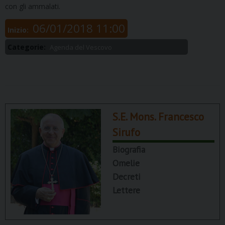
con gli ammalati.
06/01/2018 11:00
Inizio:
Categorie:
Agenda del Vescovo
S.E. Mons. Francesco
Sirufo
Biografia
Omelie
Decreti
Lettere