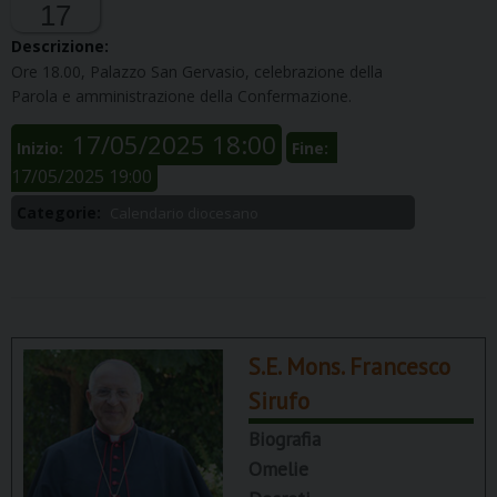
17
Descrizione:
Ore 18.00,
P
alazzo San Gervasio, celebrazione della
P
arola
e
amministrazione
della
Confermazione.
17/05/2025 18:00
Inizio:
Fine:
17/05/2025 19:00
Categorie:
Calendario diocesano
S.E. Mons. Francesco
Sirufo
Biografia
Omelie