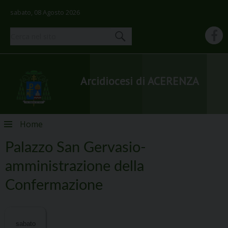
sabato, 08 Agosto 2026
Arcidiocesi di ACERENZA
Skip
Home
to
content
Palazzo San Gervasio-
amministrazione della
Confermazione
sabato