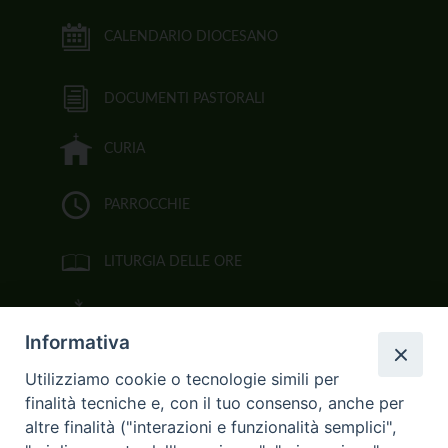
CALENDARIO DIOCESANO
DOCUMENTI PASTORALI
CURIA
PARROCCHIE
LITURGIA DELLE ORE
BIBBIA CEI ON LINE
Informativa
VIDEOGALLERY
Utilizziamo cookie o tecnologie simili per
finalità tecniche e, con il tuo consenso, anche per
FOTOGALLERY
altre finalità ("interazioni e funzionalità semplici",