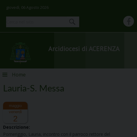
giovedì, 06 Agosto 2026
Arcidiocesi di ACERENZA
Skip
Home
to
content
Lauria-S. Messa
venerdì
2
Descrizione:
Pomeriggio,
L
aur
ia
, incontro con il parroco rettore del