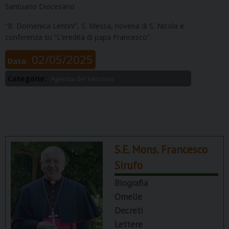
Santuario D
iocesano
“
B.
D
omenica
Lentini
”
,
S.
Messa
,
novena di S. Nicol
a
e
conferenza su
“
L
’
eredità di papa
Francesco
”.
02/05/2025
Data:
Categorie:
Agenda del Vescovo
S.E. Mons. Francesco
Sirufo
Biografia
Omelie
Decreti
Lettere