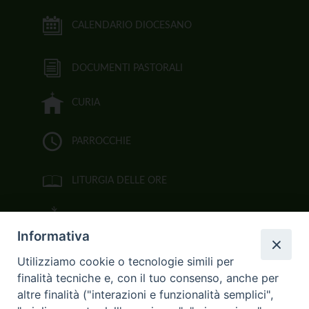
CALENDARIO DIOCESANO
DOCUMENTI PASTORALI
CURIA
PARROCCHIE
LITURGIA DELLE ORE
BIBBIA CEI ON LINE
Informativa
VIDEOGALLERY
Utilizziamo cookie o tecnologie simili per
finalità tecniche e, con il tuo consenso, anche per
FOTOGALLERY
altre finalità ("interazioni e funzionalità semplici",