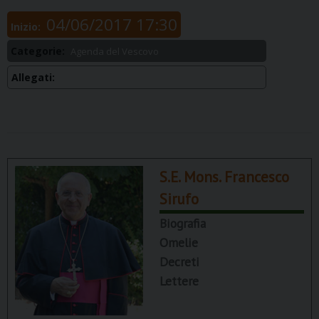
04/06/2017 17:30
Inizio:
Categorie:
Agenda del Vescovo
Allegati:
S.E. Mons. Francesco
Sirufo
Biografia
Omelie
Decreti
Lettere