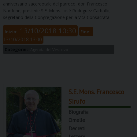
anniversario sacerdotale del parroco, don Francesco
Nardone, presiede S.E. Mons. Josè Rodriguez Carballo,
segretario della Congregazione per la Vita Consacrata
13/10/2018 10:30
Inizio:
Fine:
13/10/2018 13:00
Categorie:
Agenda del Vescovo
S.E. Mons. Francesco
Sirufo
Biografia
Omelie
Decreti
Lettere