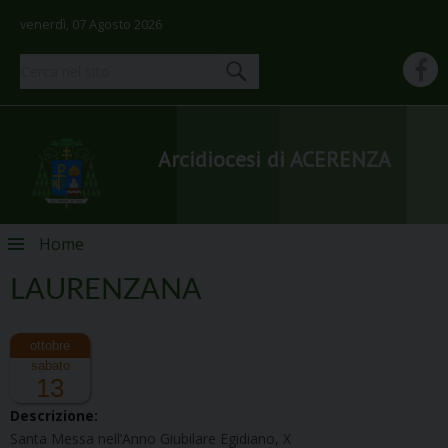
venerdì, 07 Agosto 2026
Arcidiocesi di ACERENZA
Skip
Home
to
content
LAURENZANA
sabato
13
Descrizione:
Santa Messa nell’Anno Giubilare Egidiano, X