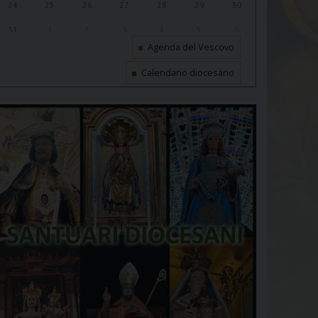
24
25
26
27
28
29
30
31
1
2
3
4
5
6
Agenda del Vescovo
Calendario diocesano