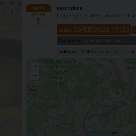
Descrizione:
martedì
Lagonegro, S. Messa in onore di Ma
5
05/08/2025 10:30
Inizio:
F
Categorie:
Agenda del Vescovo
Indirizzo:
85042 Lagonegro, Basilicata Ita
Lagonegro
+
−