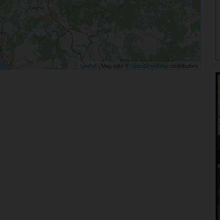
Leaflet
| Map data ©
OpenStreetMap
contributors