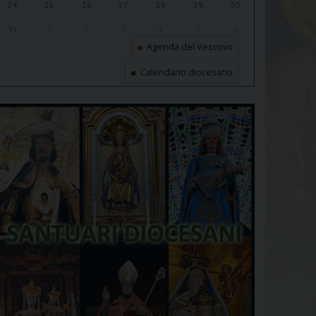
24
25
26
27
28
29
30
31
1
2
3
4
5
6
Agenda del Vescovo
Calendario diocesano