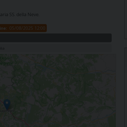
ria SS. della Neve.
05/08/2025 12:00
ine:
lia