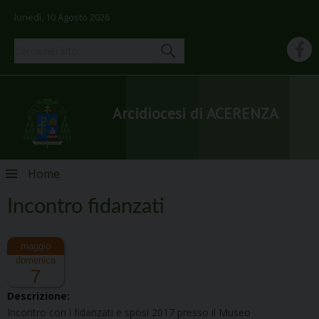
lunedì, 10 Agosto 2026
Arcidiocesi di ACERENZA
Skip
Home
to
content
Incontro fidanzati
domenica
7
Descrizione:
Incontro con i fidanzati e sposi 2017 presso il Museo