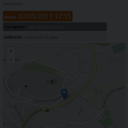
Diocesano
07/05/2017 17:15
Inizio:
Categorie:
Agenda del Vescovo
Indirizzo:
Acerenza, PZ, Italia
Incontro fidanzati
+
−