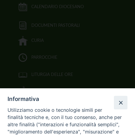
CALENDARIO DIOCESANO
DOCUMENTI PASTORALI
CURIA
PARROCCHIE
LITURGIA DELLE ORE
BIBBIA CEI ON LINE
Informativa
VIDEOGALLERY
Utilizziamo cookie o tecnologie simili per
finalità tecniche e, con il tuo consenso, anche per
FOTOGALLERY
altre finalità ("interazioni e funzionalità semplici",
"miglioramento dell'esperienza", "misurazione" e