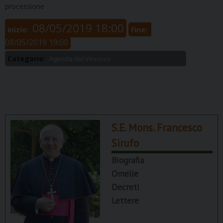
processione
08/05/2019 18:00
Inizio:
Fine:
08/05/2019 19:00
Categorie:
Agenda del Vescovo
S.E. Mons. Francesco
Sirufo
Biografia
Omelie
Decreti
Lettere