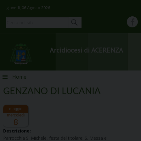
giovedì, 06 Agosto 2026
Arcidiocesi di ACERENZA
Skip
Home
to
content
GENZANO DI LUCANIA
mercoledì
8
Descrizione:
Parrocchia S. Michele, festa del titolare: S. Messa e