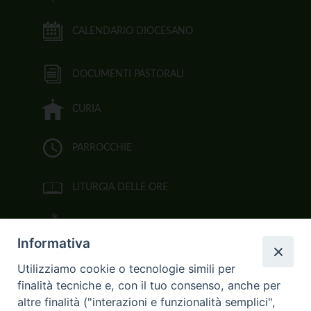
CALENDARIO DIOCESANO
DOCUMENTI PASTORALI
CURIA
PARROCCHIE
LITURGIA DELLE ORE
BIBBIA CEI ON LINE
Informativa
VIDEOGALLERY
Utilizziamo cookie o tecnologie simili per
finalità tecniche e, con il tuo consenso, anche per
FOTOGALLERY
altre finalità ("interazioni e funzionalità semplici",