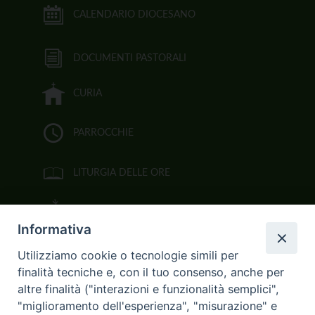
CALENDARIO DIOCESANO
DOCUMENTI PASTORALI
CURIA
PARROCCHIE
LITURGIA DELLE ORE
BIBBIA CEI ON LINE
Informativa
VIDEOGALLERY
Utilizziamo cookie o tecnologie simili per
finalità tecniche e, con il tuo consenso, anche per
FOTOGALLERY
altre finalità ("interazioni e funzionalità semplici",
"miglioramento dell'esperienza", "misurazione" e