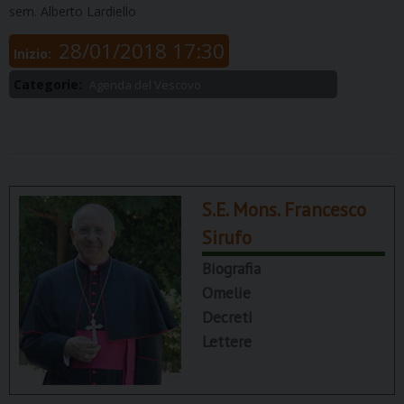
sem. Alberto Lardiello
28/01/2018 17:30
Inizio:
Categorie:
Agenda del Vescovo
S.E. Mons. Francesco
Sirufo
Biografia
Omelie
Decreti
Lettere