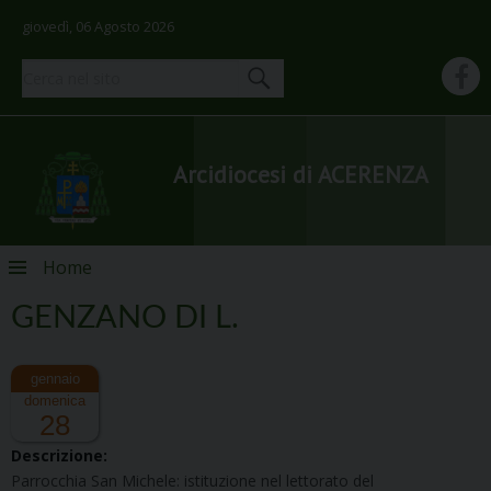
giovedì, 06 Agosto 2026
Arcidiocesi di ACERENZA
Skip
Home
to
content
GENZANO DI L.
domenica
28
Descrizione:
Parrocchia San Michele: istituzione nel lettorato del