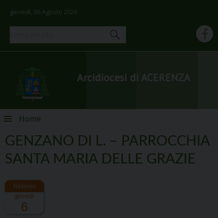
giovedì, 06 Agosto 2026
Arcidiocesi di ACERENZA
Skip
Home
to
content
GENZANO DI L. – PARROCCHIA
SANTA MARIA DELLE GRAZIE
giovedì
6