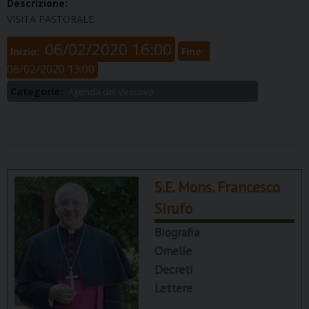
Descrizione:
VISITA PASTORALE
06/02/2020 16:00
Inizio:
Fine:
06/02/2020 13:00
Categorie:
Agenda del Vescovo
S.E. Mons. Francesco
Sirufo
Biografia
Omelie
Decreti
Lettere