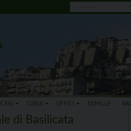
A
OCESI
CURIA
UFFICI
8XMILLE
AR
e di Basilicata