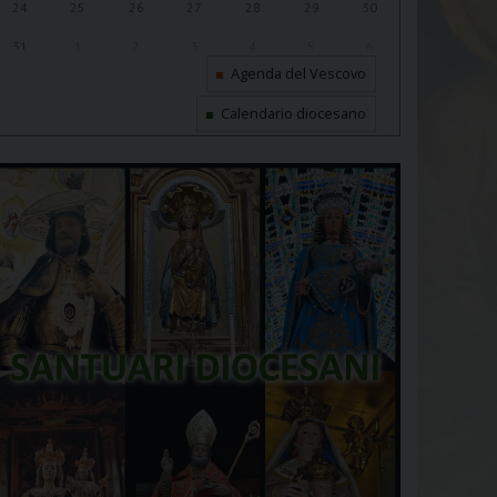
24
25
26
27
28
29
30
31
1
2
3
4
5
6
Agenda del Vescovo
Calendario diocesano