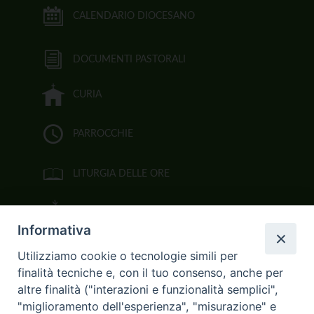
CALENDARIO DIOCESANO
DOCUMENTI PASTORALI
CURIA
PARROCCHIE
LITURGIA DELLE ORE
BIBBIA CEI ON LINE
Informativa
VIDEOGALLERY
Utilizziamo cookie o tecnologie simili per
finalità tecniche e, con il tuo consenso, anche per
FOTOGALLERY
altre finalità ("interazioni e funzionalità semplici",
"miglioramento dell'esperienza", "misurazione" e