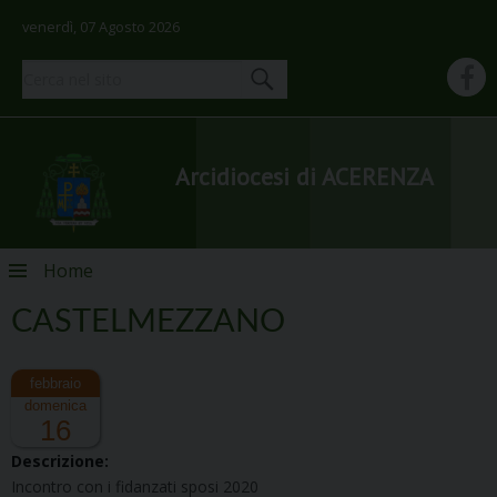
venerdì, 07 Agosto 2026
Arcidiocesi di ACERENZA
Skip
Home
to
content
CASTELMEZZANO
domenica
16
Descrizione:
Incontro con i fidanzati sposi 2020