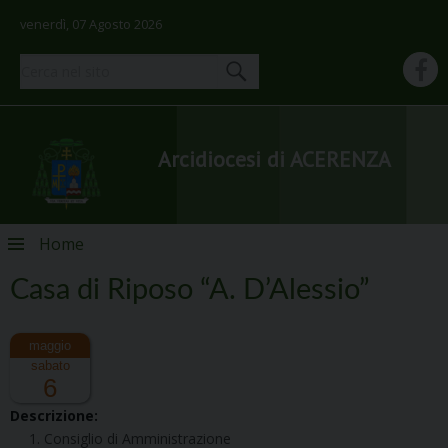
venerdì, 07 Agosto 2026
Arcidiocesi di ACERENZA
Skip
Home
to
content
Casa di Riposo “A. D’Alessio”
sabato
6
Descrizione:
Consiglio di Amministrazione