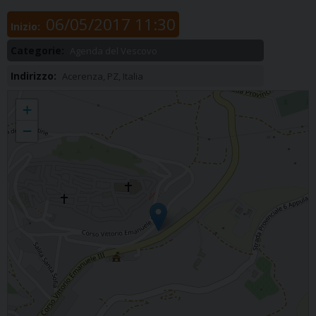
06/05/2017 11:30
Inizio:
Categorie:
Agenda del Vescovo
Indirizzo:
Acerenza, PZ, Italia
Casa di Riposo "A. D'Alessio"
+
−