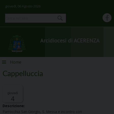
giovedì, 06 Agosto 2026
Arcidiocesi di ACERENZA
Skip
Home
to
content
Cappelluccia
giovedì
4
Descrizione:
Parrocchia San Giorgio, S. Messa e incontro con