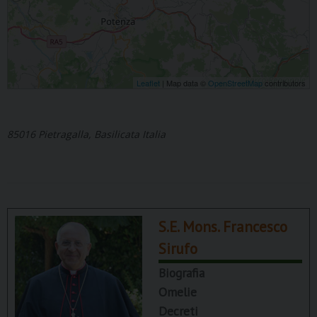
Leaflet
| Map data ©
OpenStreetMap
contributors
85016 Pietragalla, Basilicata Italia
S.E. Mons. Francesco
Sirufo
Biografia
Omelie
Decreti