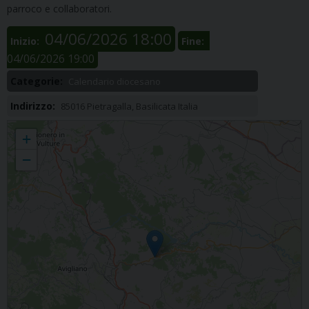
parroco e collaboratori.
04/06/2026 18:00
Inizio:
Fine:
04/06/2026 19:00
Categorie:
Calendario diocesano
Indirizzo:
85016 Pietragalla, Basilicata Italia
Cappelluccia
+
−