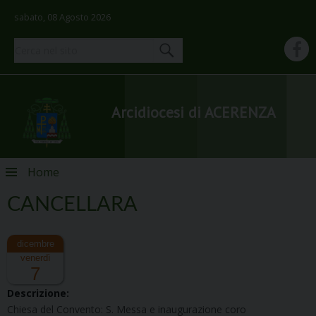
sabato, 08 Agosto 2026
Arcidiocesi di ACERENZA
Skip
Home
to
content
CANCELLARA
venerdì
7
Descrizione:
Chiesa del Convento: S. Messa e inaugurazione coro