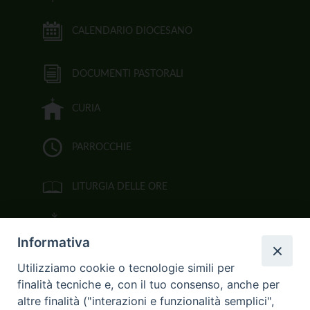
CALENDARIO DIOCESANO
DOCUMENTI PASTORALI
CURIA
PARROCCHIE
LITURGIA DELLE ORE
BIBBIA CEI ON LINE
Informativa
VIDEOGALLERY
Utilizziamo cookie o tecnologie simili per
finalità tecniche e, con il tuo consenso, anche per
FOTOGALLERY
altre finalità ("interazioni e funzionalità semplici",