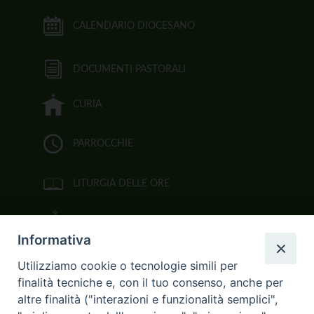
CALENDARIO DIOCESANO
DOCUMENTI PASTORALI
CURIA
PARROCCHIE
LITURGIA DELLE ORE
BIBBIA CEI ON LINE
Informativa
VIDEOGALLERY
Utilizziamo cookie o tecnologie simili per
finalità tecniche e, con il tuo consenso, anche per
FOTOGALLERY
altre finalità ("interazioni e funzionalità semplici",