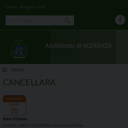
sabato, 08 Agosto 2026
Arcidiocesi di ACERENZA
Skip
Home
to
content
CANCELLARA
sabato
25
Descrizione:
CHIESA SANTA CATERINA D’ALESSANDRIA