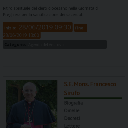
Ritiro spirituale del clero diocesano nella Giornata di
Preghiera per la santificazione dei sacerdoti
28/06/2019 09:30
Inizio:
Fine:
28/06/2019 13:00
Categorie:
Agenda del Vescovo
S.E. Mons. Francesco
Sirufo
Biografia
Omelie
Decreti
Lettere