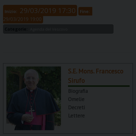
29/03/2019 17:30
Inizio:
Fine:
29/03/2019 19:00
Categorie:
Agenda del Vescovo
S.E. Mons. Francesco
Sirufo
Biografia
Omelie
Decreti
Lettere