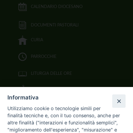
CALENDARIO DIOCESANO
DOCUMENTI PASTORALI
CURIA
PARROCCHIE
LITURGIA DELLE ORE
BIBBIA CEI ON LINE
Informativa
VIDEOGALLERY
Utilizziamo cookie o tecnologie simili per
finalità tecniche e, con il tuo consenso, anche per
FOTOGALLERY
altre finalità ("interazioni e funzionalità semplici",
"miglioramento dell'esperienza", "misurazione" e