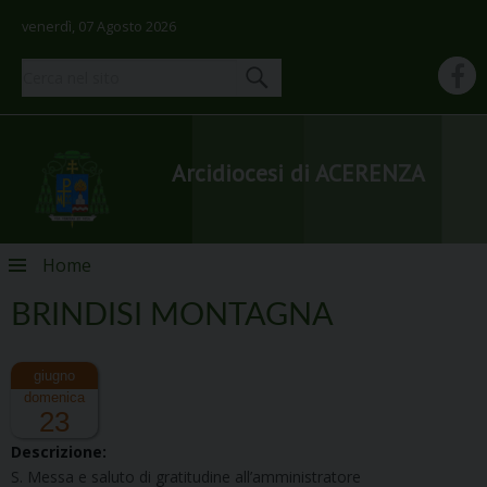
venerdì, 07 Agosto 2026
Arcidiocesi di ACERENZA
Skip
Home
to
content
BRINDISI MONTAGNA
domenica
23
Descrizione:
S. Messa e saluto di gratitudine all’amministratore