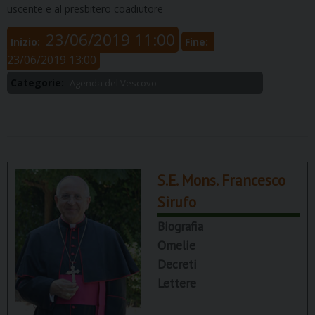
uscente e al presbitero coadiutore
23/06/2019 11:00
Inizio:
Fine:
23/06/2019 13:00
Categorie:
Agenda del Vescovo
S.E. Mons. Francesco
Sirufo
Biografia
Omelie
Decreti
Lettere