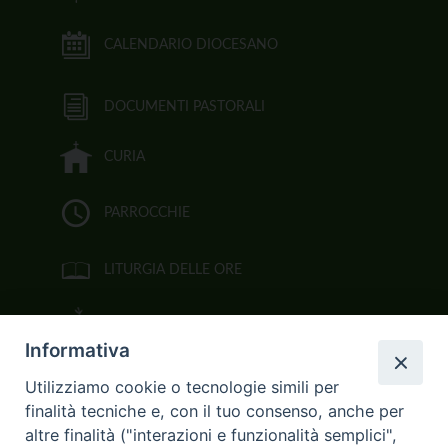
CALENDARIO DIOCESANO
DOCUMENTI PASTORALI
CURIA
PARROCCHIE
LITURGIA DELLE ORE
BIBBIA CEI ON LINE
Informativa
VIDEOGALLERY
Utilizziamo cookie o tecnologie simili per
finalità tecniche e, con il tuo consenso, anche per
FOTOGALLERY
altre finalità ("interazioni e funzionalità semplici",