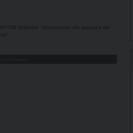
ORE (Biblista): “
Riconosciuto allo spezzare del
ssa
“
ario diocesano