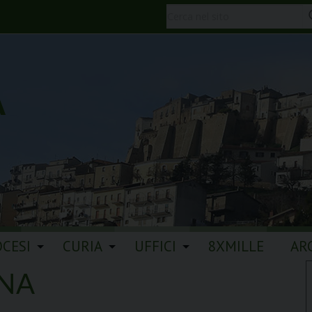
A
OCESI
CURIA
UFFICI
8XMILLE
AR
GNA