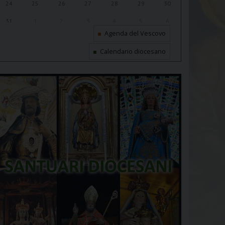
24
25
26
27
28
29
30
31
1
2
3
4
5
6
Agenda del Vescovo
Calendario diocesano