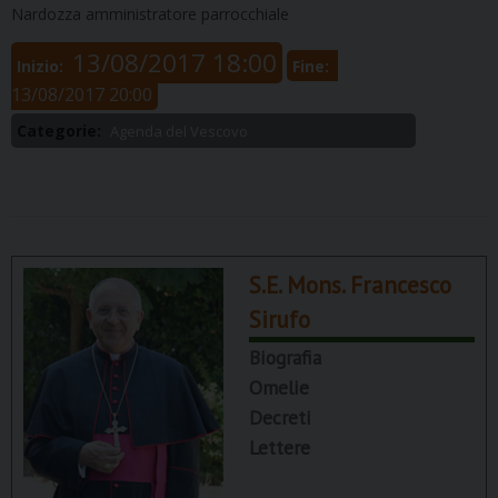
Nardozza amministratore parrocchiale
13/08/2017 18:00
Inizio:
Fine:
13/08/2017 20:00
Categorie:
Agenda del Vescovo
S.E. Mons. Francesco
Sirufo
Biografia
Omelie
Decreti
Lettere