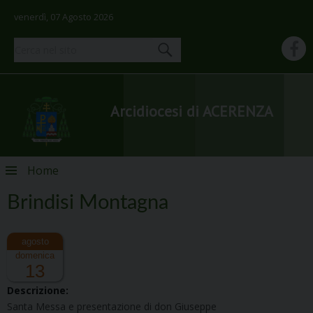
venerdì, 07 Agosto 2026
Arcidiocesi di ACERENZA
Skip
Home
to
content
Brindisi Montagna
domenica
13
Descrizione:
Santa Messa e presentazione di don Giuseppe