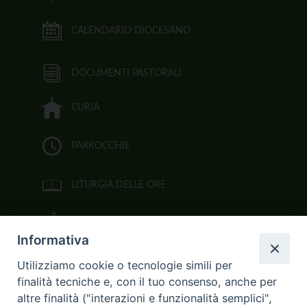
CALENDARIO DIOCESANO
DOCUMENTI PASTORALI
CURIA
PARROCCHIE
LITURGIA DELLE ORE
BIBBIA CEI ON LINE
Informativa
VIDEOGALLERY
Utilizziamo cookie o tecnologie simili per
finalità tecniche e, con il tuo consenso, anche per
FOTOGALLERY
altre finalità ("interazioni e funzionalità semplici",