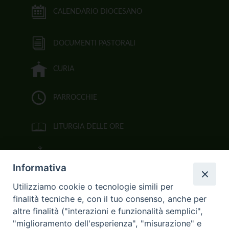
CALENDARIO DIOCESANO
DOCUMENTI PASTORALI
CURIA
PARROCCHIE
LITURGIA DELLE ORE
BIBBIA CEI ON LINE
Informativa
VIDEOGALLERY
Utilizziamo cookie o tecnologie simili per
finalità tecniche e, con il tuo consenso, anche per
FOTOGALLERY
altre finalità ("interazioni e funzionalità semplici",
"miglioramento dell'esperienza", "misurazione" e