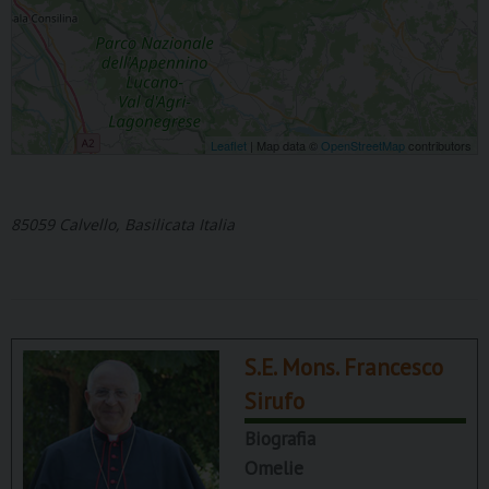
Leaflet
| Map data ©
OpenStreetMap
contributors
85059 Calvello, Basilicata Italia
S.E. Mons. Francesco
Sirufo
Biografia
Omelie