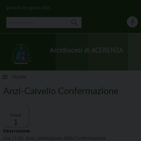
giovedì, 06 Agosto 2026
Arcidiocesi di ACERENZA
Skip
Home
to
content
Anzi-Calvello Confermazione
lunedì
1
Descrizione:
Ore 11.00, Anzi, celebrazione della Confermazione.