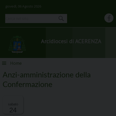
giovedì, 06 Agosto 2026
Arcidiocesi di ACERENZA
Skip
Home
to
content
Anzi-amministrazione della
Confermazione
sabato
24