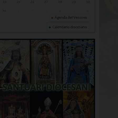
24
25
26
27
28
29
30
31
1
2
3
4
5
6
Agenda del Vescovo
Calendario diocesano