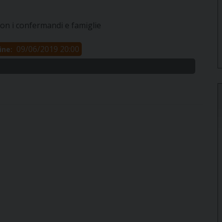
con i confermandi e famiglie
09/06/2019 20:00
ine: