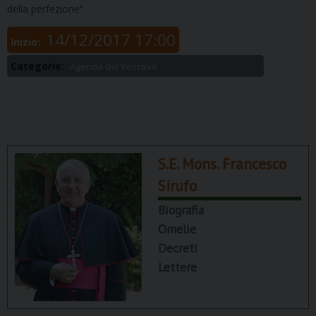
della perfezione”
14/12/2017 17:00
Inizio:
Categorie:
Agenda del Vescovo
S.E. Mons. Francesco
Sirufo
Biografia
Omelie
Decreti
Lettere