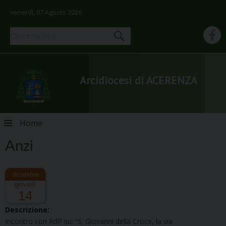
venerdì, 07 Agosto 2026
Arcidiocesi di ACERENZA
Skip
Home
to
content
Anzi
giovedì
14
Descrizione:
Incontro con AdP su: “S. Giovanni della Croce, la via