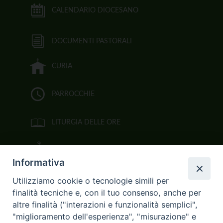
CALENDARIO DIOCESANO
DOCUMENTI PASTORALI
CURIA
PARROCCHIE
LITURGIA DELLE ORE
BIBBIA CEI ON LINE
Informativa
VIDEOGALLERY
Utilizziamo cookie o tecnologie simili per
finalità tecniche e, con il tuo consenso, anche per
FOTOGALLERY
altre finalità ("interazioni e funzionalità semplici",
"miglioramento dell'esperienza", "misurazione" e