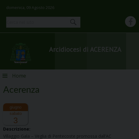
domenica, 09 Agosto 2026
Arcidiocesi di ACERENZA
Skip
Home
to
content
Acerenza
sabato
3
Descrizione:
Villaggio Gala – Veglia di Pentecoste promossa dall’AC