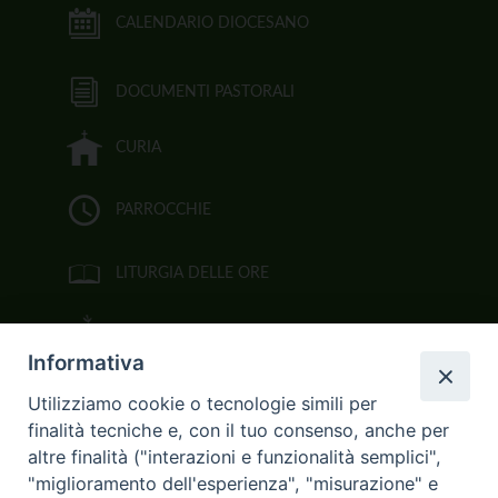
CALENDARIO DIOCESANO
DOCUMENTI PASTORALI
CURIA
PARROCCHIE
LITURGIA DELLE ORE
BIBBIA CEI ON LINE
Informativa
VIDEOGALLERY
Utilizziamo cookie o tecnologie simili per
finalità tecniche e, con il tuo consenso, anche per
FOTOGALLERY
altre finalità ("interazioni e funzionalità semplici",
"miglioramento dell'esperienza", "misurazione" e