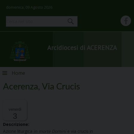
domenica, 09 Agosto 2026
Arcidiocesi di ACERENZA
Skip
Home
to
content
Acerenza, Via Crucis
venerdì
3
Descrizione:
Azione liturgica
in morte Domini
e via crucis in