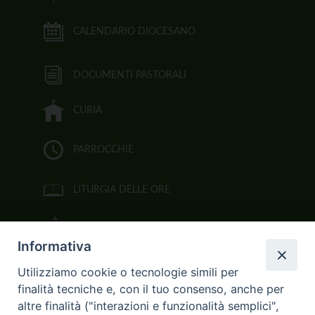
CALENDARIO DIOCESANO
DOCUMENTI PASTORALI
CURIA
PARROCCHIE
LITURGIA DELLE ORE
BIBBIA CEI ON LINE
Informativa
VIDEOGALLERY
Utilizziamo cookie o tecnologie simili per
finalità tecniche e, con il tuo consenso, anche per
FOTOGALLERY
altre finalità ("interazioni e funzionalità semplici",