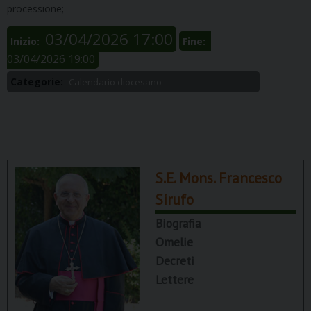
processione;
03/04/2026 17:00
Inizio:
Fine:
03/04/2026 19:00
Categorie:
Calendario diocesano
S.E. Mons. Francesco
Sirufo
Biografia
Omelie
Decreti
Lettere