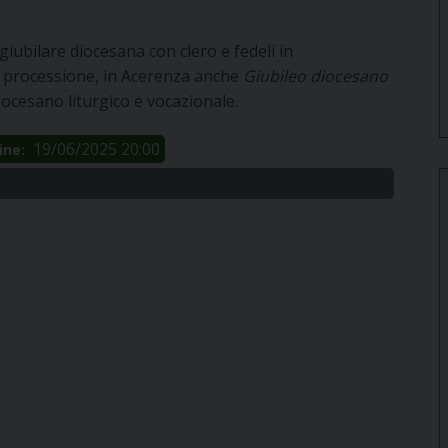
giubilare diocesana con clero e fedeli in
e processione, in Acerenza anche
Giubileo diocesano
diocesano liturgico e vocazionale.
19/06/2025 20:00
ine: