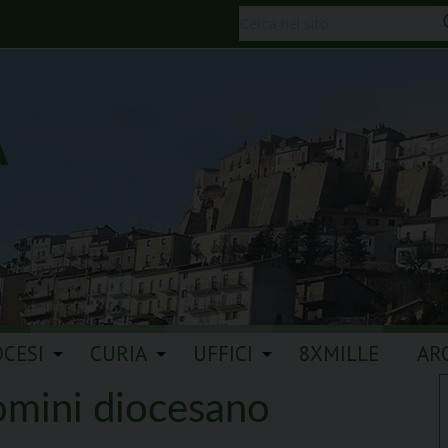
A
OCESI
CURIA
UFFICI
8XMILLE
AR
omini diocesano