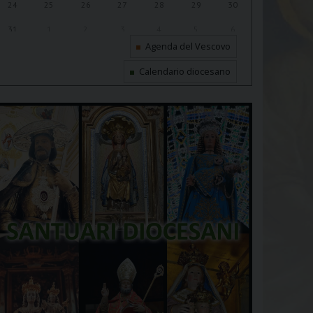
24
25
26
27
28
29
30
31
1
2
3
4
5
6
Agenda del Vescovo
Calendario diocesano