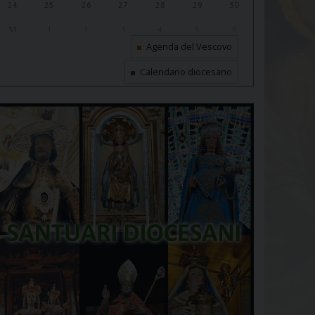
24
25
26
27
28
29
30
31
1
2
3
4
5
6
Agenda del Vescovo
Calendario diocesano