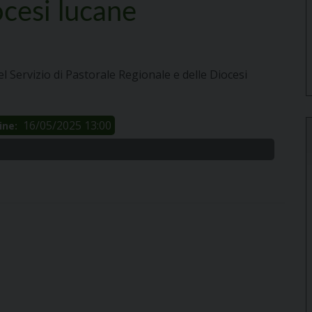
ocesi lucane
el
S
ervizio
di Pas
torale R
e
gionale
e
delle Diocesi
16/05/2025 13:00
ine: