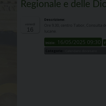
Regionale e delle Di
Descrizione:
venerdì
Ore 9.30,
centro Tabor
,
C
onsul
ta d
16
lucane
.
16/05/2025 09:30
Inizio:
F
Categorie:
Calendario diocesano