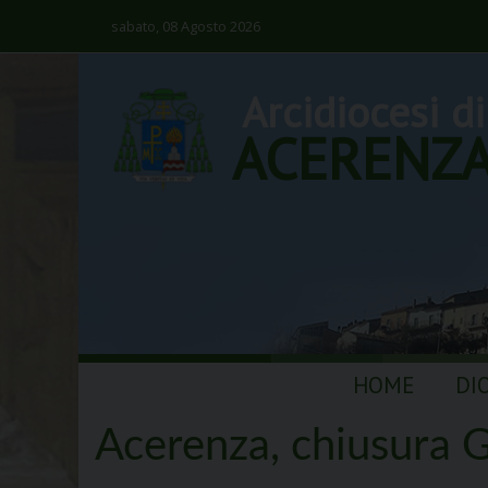
sabato, 08 Agosto 2026
Arcidiocesi di
ACERENZ
Skip
HOME
DI
to
content
Acerenza, chiusura G