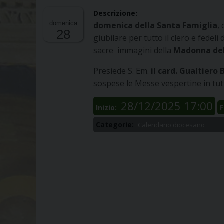
Descrizione:
domenica
domenica della Santa Famiglia
,
28
giubilare per tutto il clero e fedeli 
sacre immagini della
Madonna del
Presiede S. Em.
il card.
Gualtiero 
sospese le Messe vespertine in tutta
28/12/2025 17:00
Inizio:
F
Categorie:
Calendario diocesano