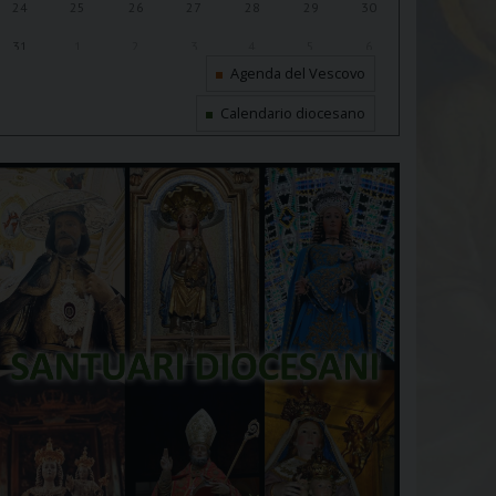
24
25
26
27
28
29
30
31
1
2
3
4
5
6
Agenda del Vescovo
Calendario diocesano