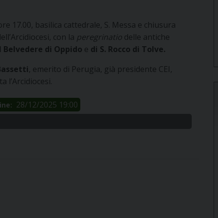
 ore 17.00, basilica cattedrale, S. Messa e chiusura
dell’Arcidiocesi, con la
peregrinatio
delle antiche
 Belvedere
di Oppido
e
di S. Rocco di Tolve.
Bassetti
, emerito di Perugia, già presidente CEI,
 l’Arcidiocesi.
28/12/2025 19:00
ine: