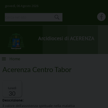
giovedì, 06 Agosto 2026
Arcidiocesi di ACERENZA
Skip
Home
to
content
Acerenza Centro Tabor
lunedì
30
Descrizione:
Il valore dell’assistenza spirituale nella malattia