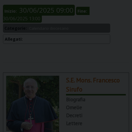
30/06/2025 09:00
Inizio:
Fine:
30/06/2025 13:00
Categorie:
Calendario diocesano
Allegati:
S.E. Mons. Francesco
Sirufo
Biografia
Omelie
Decreti
Lettere