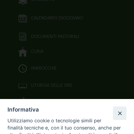
CALENDARIO DIOCESANO
DOCUMENTI PASTORALI
CURIA
PARROCCHIE
LITURGIA DELLE ORE
BIBBIA CEI ON LINE
Informativa
VIDEOGALLERY
Utilizziamo cookie o tecnologie simili per
finalità tecniche e, con il tuo consenso, anche per
FOTOGALLERY