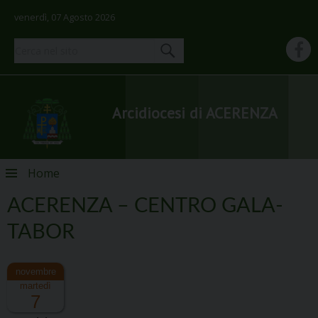
venerdì, 07 Agosto 2026
Arcidiocesi di ACERENZA
Skip
Home
to
content
ACERENZA – CENTRO GALA-
TABOR
martedì
7