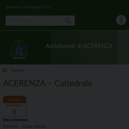
domenica, 09 Agosto 2026
Arcidiocesi di ACERENZA
Skip
Home
to
content
ACERENZA – Cattedrale
domenica
6
Descrizione:
Epifania – Santa Messa