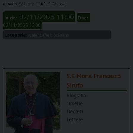
di Acerenza, ore 11.00, S. Messa;
02/11/2025 11:00
Inizio:
Fine:
02/11/2025 12:00
Categorie:
Calendario diocesano
S.E. Mons. Francesco
Sirufo
Biografia
Omelie
Decreti
Lettere