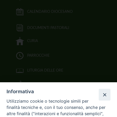
CALENDARIO DIOCESANO
DOCUMENTI PASTORALI
CURIA
PARROCCHIE
LITURGIA DELLE ORE
BIBBIA CEI ON LINE
Informativa
VIDEOGALLERY
Utilizziamo cookie o tecnologie simili per
finalità tecniche e, con il tuo consenso, anche per
FOTOGALLERY
altre finalità ("interazioni e funzionalità semplici",