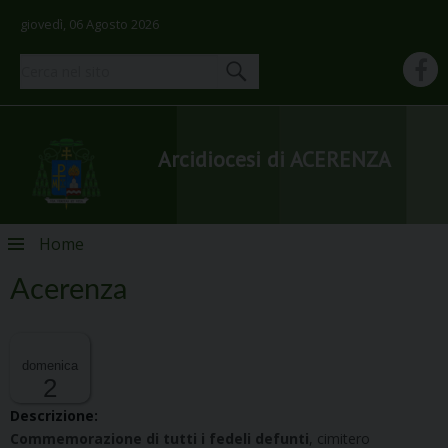
giovedì, 06 Agosto 2026
Arcidiocesi di ACERENZA
Skip
Home
to
content
Acerenza
domenica
2
Descrizione:
Commemorazione di tutti
i fedeli defunti
, cimitero