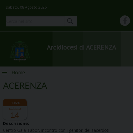
sabato, 08 Agosto 2026
Arcidiocesi di ACERENZA
Skip
Home
to
content
ACERENZA
sabato
14
Descrizione:
Centro Gala-Tabor, incontro con i genitori dei sacerdoti