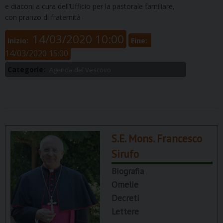
e diaconi a cura dell’Ufficio per la pastorale familiare,
con pranzo di fraternità
14/03/2020 10:00
Inizio:
Fine:
14/03/2020 15:00
Categorie:
Agenda del Vescovo
S.E. Mons. Francesco
Sirufo
Biografia
Omelie
Decreti
Lettere