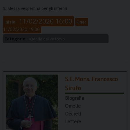
S. Messa vespertina per gli infermi
11/02/2020 16:00
Inizio:
Fine:
11/02/2020 19:00
Categorie:
Agenda del Vescovo
S.E. Mons. Francesco
Sirufo
Biografia
Omelie
Decreti
Lettere