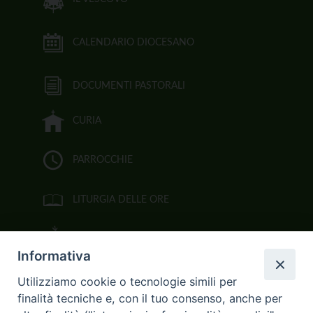
CALENDARIO DIOCESANO
DOCUMENTI PASTORALI
CURIA
PARROCCHIE
LITURGIA DELLE ORE
BIBBIA CEI ON LINE
Informativa
VIDEOGALLERY
Utilizziamo cookie o tecnologie simili per
finalità tecniche e, con il tuo consenso, anche per
FOTOGALLERY