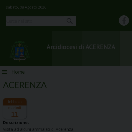
sabato, 08 Agosto 2026
Arcidiocesi di ACERENZA
Skip
Home
to
content
ACERENZA
martedì
11
Descrizione:
Visita ad alcuni ammalati di Acerenza.