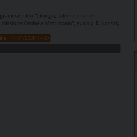
gramma solito: “Liturgia, culmine e fonte. I
 missione: Ordine e Matrimonio”, guida p. D. Jurczak;
14/01/2020 14:00
ine: