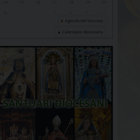
24
25
26
27
28
29
30
31
1
2
3
4
5
6
Agenda del Vescovo
Calendario diocesano