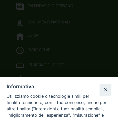
CALENDARIO DIOCESANO
DOCUMENTI PASTORALI
CURIA
PARROCCHIE
LITURGIA DELLE ORE
BIBBIA CEI ON LINE
Informativa
VIDEOGALLERY
Utilizziamo cookie o tecnologie simili per
finalità tecniche e, con il tuo consenso, anche per
FOTOGALLERY
altre finalità ("interazioni e funzionalità semplici",
"miglioramento dell'esperienza", "misurazione" e