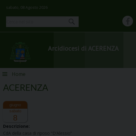
sabato, 08 Agosto 2026
Arcidiocesi di ACERENZA
Skip
Home
to
content
ACERENZA
sabato
8
Descrizione:
CdA della casa di riposo “D’Alessio”