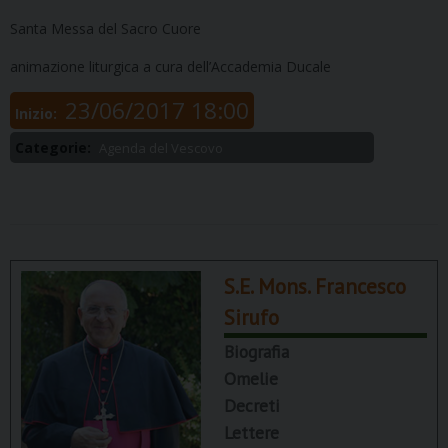
Santa Messa del Sacro Cuore
animazione liturgica a cura dell’Accademia Ducale
23/06/2017 18:00
Inizio:
Categorie:
Agenda del Vescovo
S.E. Mons. Francesco
Sirufo
Biografia
Omelie
Decreti
Lettere