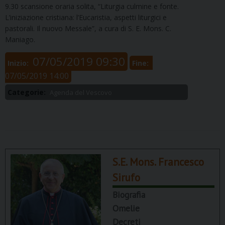
9.30 scansione oraria solita, “Liturgia culmine e fonte.
L’iniziazione cristiana: l’Eucaristia, aspetti liturgici e
pastorali. Il nuovo Messale”, a cura di S. E. Mons. C.
Maniago.
07/05/2019 09:30
Inizio:
Fine:
07/05/2019 14:00
Categorie:
Agenda del Vescovo
S.E. Mons. Francesco
Sirufo
Biografia
Omelie
Decreti