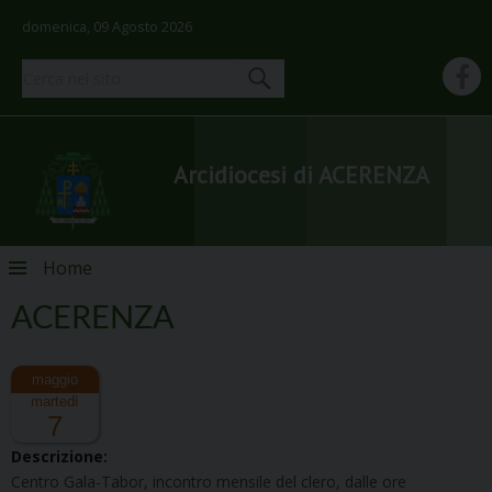
domenica, 09 Agosto 2026
Arcidiocesi di ACERENZA
Skip
Home
to
content
ACERENZA
martedì
7
Descrizione:
Centro Gala-Tabor, incontro mensile del clero, dalle ore