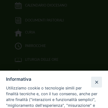
CALENDARIO DIOCESANO
DOCUMENTI PASTORALI
CURIA
PARROCCHIE
LITURGIA DELLE ORE
BIBBIA CEI ON LINE
Informativa
VIDEOGALLERY
Utilizziamo cookie o tecnologie simili per
finalità tecniche e, con il tuo consenso, anche per
FOTOGALLERY
altre finalità ("interazioni e funzionalità semplici",
"miglioramento dell'esperienza", "misurazione" e