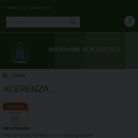
venerdì, 07 Agosto 2026
Arcidiocesi di ACERENZA
Skip
Home
to
content
ACERENZA
martedì
25
Descrizione:
Casa di riposo “D’Alessio”, S. Messa di Natale