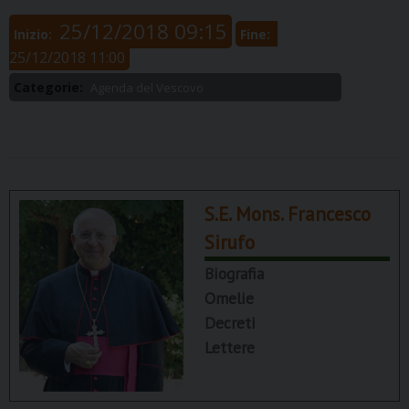
25/12/2018 09:15
Inizio:
Fine:
25/12/2018 11:00
Categorie:
Agenda del Vescovo
S.E. Mons. Francesco
Sirufo
Biografia
Omelie
Decreti
Lettere