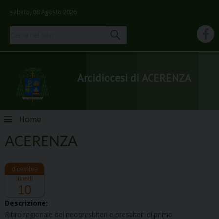
sabato, 08 Agosto 2026
Arcidiocesi di ACERENZA
Skip
Home
to
content
ACERENZA
lunedì
10
Descrizione:
Ritiro regionale dei neopresbiteri e presbiteri di primo