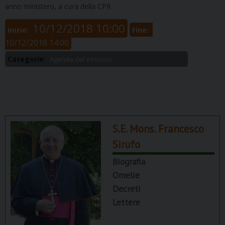
anno ministero, a cura della CPR
10/12/2018 10:00
Inizio:
Fine:
10/12/2018 14:00
Categorie:
Agenda del Vescovo
S.E. Mons. Francesco
Sirufo
Biografia
Omelie
Decreti
Lettere