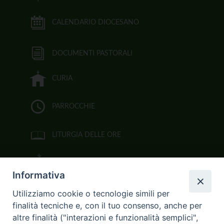
CALENDARIO DIOCESANO
DOCUMENTI PASTORALI
CURIA
PARROCCHIE
LITURGIA DELLE ORE
BIBBIA CEI ON LINE
Informativa
VIDEOGALLERY
Utilizziamo cookie o tecnologie simili per
finalità tecniche e, con il tuo consenso, anche per
FOTOGALLERY
altre finalità ("interazioni e funzionalità semplici",