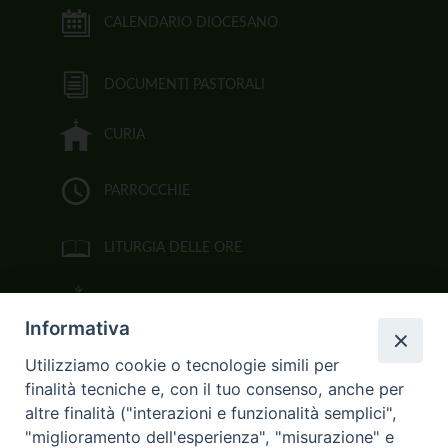
CALENDARIO DIOCESANO
DOCUMENTI PASTORALI
CURIA
PARROCCHIE
LITURGIA DELLE ORE
BIBBIA CEI ON LINE
Informativa
VIDEOGALLERY
Utilizziamo cookie o tecnologie simili per
finalità tecniche e, con il tuo consenso, anche per
FOTOGALLERY
altre finalità ("interazioni e funzionalità semplici",
"miglioramento dell'esperienza", "misurazione" e