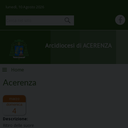
lunedì, 10 Agosto 2026
Arcidiocesi di ACERENZA
Skip
Home
to
content
Acerenza
domenica
4
Descrizione:
Ritiro delle suore