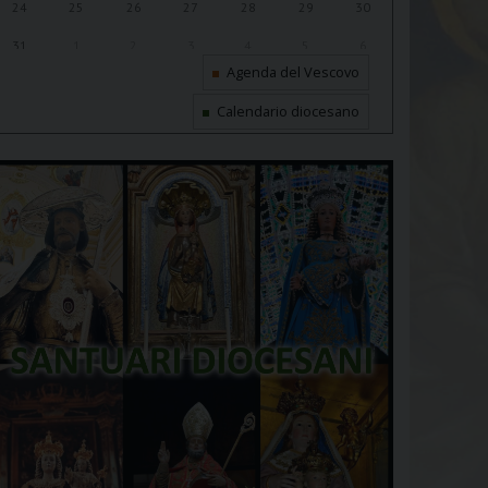
24
25
26
27
28
29
30
31
1
2
3
4
5
6
Agenda del Vescovo
Calendario diocesano