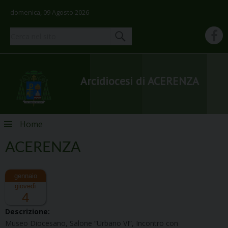
domenica, 09 Agosto 2026
Arcidiocesi di ACERENZA
Skip
Home
to
content
ACERENZA
giovedì
4
Descrizione:
Museo Diocesano, Salone “Urbano VI”, Incontro con