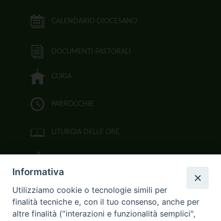
CALENDARIO DIOCESANO
DOCUMENTI PASTORALI
CURIA
PARROCCHIE
LITURGIA DELLE ORE
BIBBIA CEI ON LINE
Informativa
VIDEOGALLERY
Utilizziamo cookie o tecnologie simili per
finalità tecniche e, con il tuo consenso, anche per
FOTOGALLERY
altre finalità ("interazioni e funzionalità semplici",